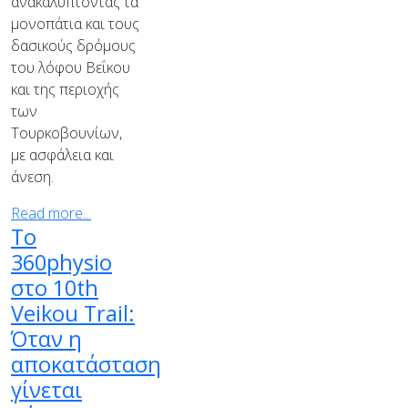
ανακαλύπτοντας τα
μονοπάτια και τους
δασικούς δρόμους
του λόφου Βεΐκου
και της περιοχής
των
Τουρκοβουνίων,
με ασφάλεια και
άνεση.
Read more...
Το
360physio
στο 10th
Veikou Trail:
Όταν η
αποκατάσταση
γίνεται