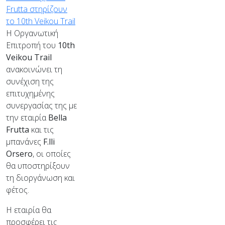
Η Οργανωτική
Επιτροπή του
10th
Veikou Trail
ανακοινώνει τη
συνέχιση της
επιτυχημένης
συνεργασίας της με
την εταιρία
Bella
Frutta
και τις
μπανάνες
F.lli
Orsero
, οι οποίες
θα υποστηρίξουν
τη διοργάνωση και
φέτος.
Η εταιρία θα
προσφέρει τις