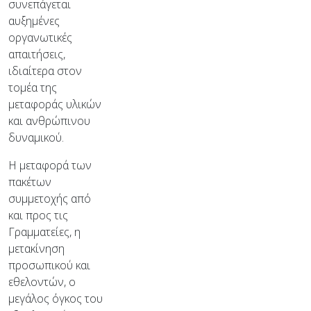
συνεπάγεται
αυξημένες
οργανωτικές
απαιτήσεις,
ιδιαίτερα στον
τομέα της
μεταφοράς υλικών
και ανθρώπινου
δυναμικού.
Η μεταφορά των
πακέτων
συμμετοχής από
και προς τις
Γραμματείες, η
μετακίνηση
προσωπικού και
εθελοντών, ο
μεγάλος όγκος του