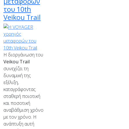
μεταφορών
του 10th
Veikou Trail
Η διοργάνωση του
Veikou Trail
συνεχίζει τη
δυναμική της
εξέλιξη,
καταγράφοντας
σταθερή ποιοτική
και ποσοτική
αναβάθμιση χρόνο
με τον χρόνο. Η
ανάπτυξη αυτή