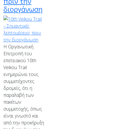
πριν την
διοργάνωση
Η Οργανωτική
Επιτροπή του
επετειακού 10th
Veikou Trail
ενημερώνει τους
συμμετέχοντες
δρομείς, ότι η
παραλαβή των
πακέτων
συμμετοχής, όπως
είναι γνωστό και
από την προκήρυξη