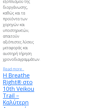
εξοπλισμού της
διοργάνωσης,
καθώς και τα
προϊόντα των
χορηγών και
υποστηρικτών,
απαιτούν
αξιόπιστες λύσεις
μεταφοράς και
αυστηρή τήρηση
χρονοδιαγραμμάτων.
Read more...
Η Breathe
Right® στο
10th Veikou
Trail –
Καλύτερη