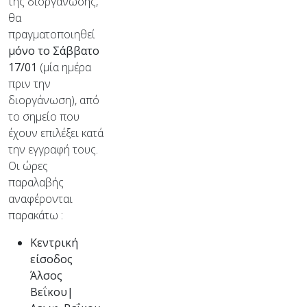
της διοργάνωσης,
θα
πραγματοποιηθεί
μόνο το Σάββατο
17/01
(μία ημέρα
πριν την
διοργάνωση), από
το σημείο που
έχουν επιλέξει κατά
την εγγραφή τους.
Οι ώρες
παραλαβής
αναφέρονται
παρακάτω :
Κεντρική
είσοδος
Άλσος
Βεΐκου|