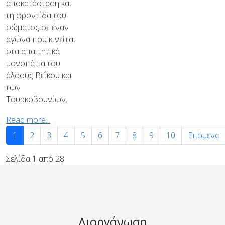
αποκατάσταση και
τη φροντίδα του
σώματος σε έναν
αγώνα που κινείται
στα απαιτητικά
μονοπάτια του
άλσους Βεΐκου και
των
Τουρκοβουνίων.
Read more...
1
2
3
4
5
6
7
8
9
10
Επόμενο
Σελίδα 1 από 28
Διοργάνωση