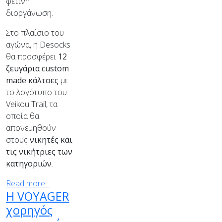
φετινή
διοργάνωση.
Στο πλαίσιο του
αγώνα, η Desocks
θα προσφέρει
12
ζευγάρια custom
made κάλτσες
με
το λογότυπο του
Veikou Trail, τα
οποία θα
απονεμηθούν
στους
νικητές και
τις νικήτριες των
κατηγοριών
.
Read more...
Η VOYAGER
χορηγός