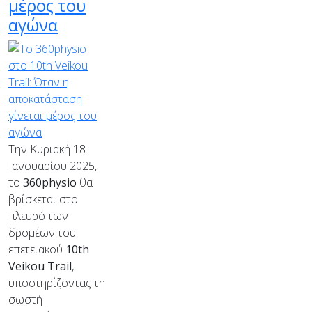
μέρος του
αγώνα
Την Κυριακή 18
Ιανουαρίου 2025,
το
360
physio
θα
βρίσκεται στο
πλευρό των
δρομέων του
επετειακού
10
th
Veikou
Trail
,
υποστηρίζοντας τη
σωστή