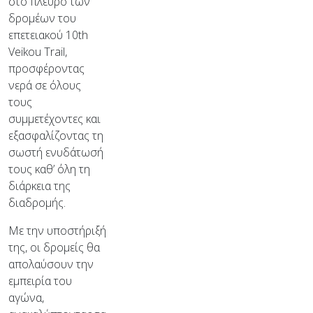
στο πλευρό των
δρομέων του
επετειακού 10th
Veikou Trail,
προσφέροντας
νερά σε όλους
τους
συμμετέχοντες και
εξασφαλίζοντας τη
σωστή ενυδάτωσή
τους καθ’ όλη τη
διάρκεια της
διαδρομής.
Με την υποστήριξή
της, οι δρομείς θα
απολαύσουν την
εμπειρία του
αγώνα,