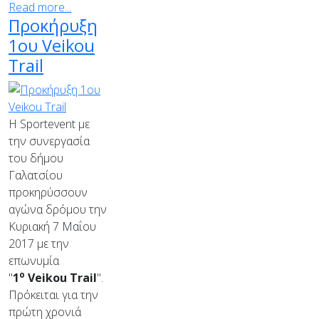
Read more...
Προκήρυξη
1ου Veikou
Trail
Η Sportevent με
την συνεργασία
του δήμου
Γαλατσίου
προκηρύσσουν
αγώνα δρόμου την
Κυριακή 7 Μαΐου
2017 με την
επωνυμία
ο
"
1
Veikou
Trail
".
Πρόκειται για την
πρώτη χρονιά